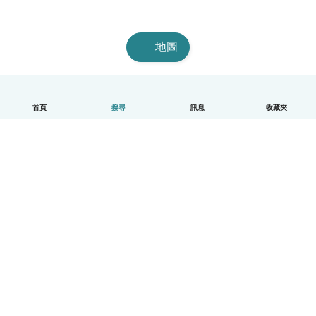
地圖
首頁
搜尋
訊息
收藏夾
中文（繁體）
平台運作說明
幫助
條款與隱私政策
價格
公司資訊
Babysits 企業專區
社群規範