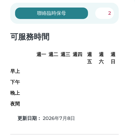
聯絡臨時保母
2
可服務時間
週一
週二
週三
週四
週
週
週
五
六
日
早上
下午
晚上
夜間
更新日期：
2026年7月8日