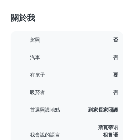
關於我
駕照
否
汽車
否
有孩子
要
吸菸者
否
首選照護地點
到家長家照護
斯瓦蒂语
我會說的語言
祖鲁语