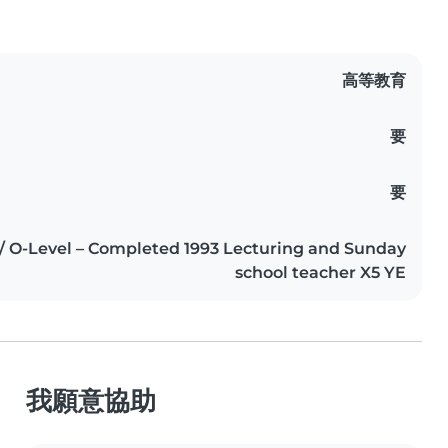
高等教育
要
要
/ O-Level – Completed 1993 Lecturing and Sunday
school teacher X5 YE
我願意協助