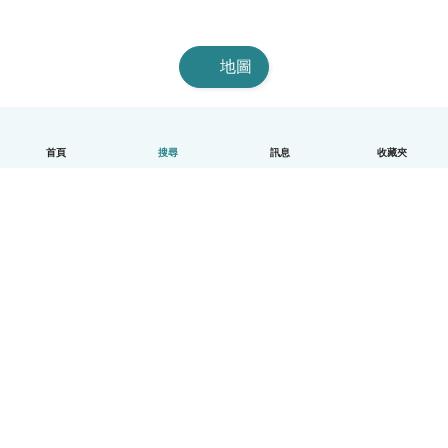
地圖
首頁
搜尋
訊息
收藏夾
中文（繁體）
平台運作說明
幫助
條款與隱私政策
價格
公司資訊
Babysits 企業專區
社群規範