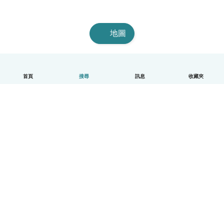
地圖
首頁
搜尋
訊息
收藏夾
中文（繁體）
平台運作說明
幫助
條款與隱私政策
價格
公司資訊
Babysits 企業專區
社群規範