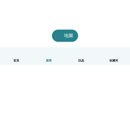
地圖
首頁
搜尋
訊息
收藏夾
中文（繁體）
平台運作說明
幫助
條款與隱私政策
價格
公司資訊
Babysits 企業專區
社群規範