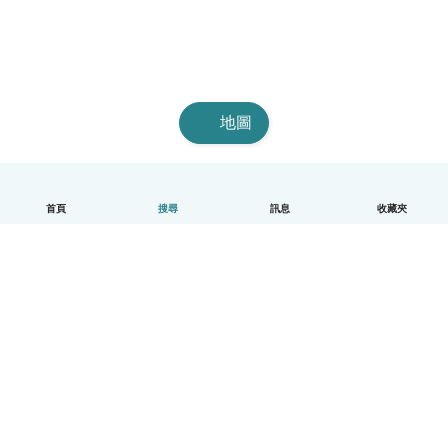
地圖
首頁
搜尋
訊息
收藏夾
中文（繁體）
平台運作說明
幫助
條款與隱私政策
價格
公司資訊
Babysits 企業專區
社群規範