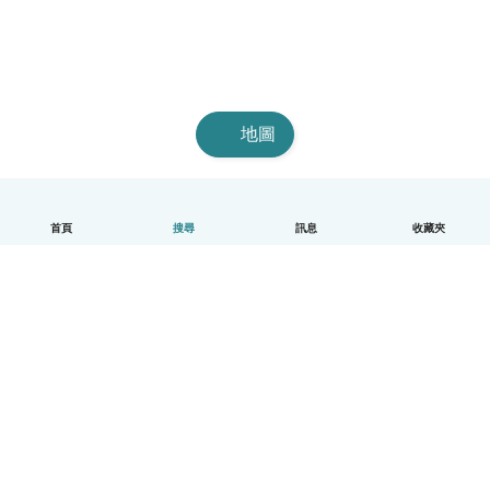
地圖
首頁
搜尋
訊息
收藏夾
中文（繁體）
平台運作說明
幫助
條款與隱私政策
價格
公司資訊
Babysits 企業專區
社群規範