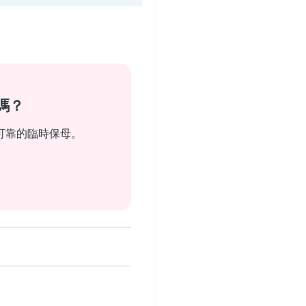
嗎？
可靠的臨時保母。