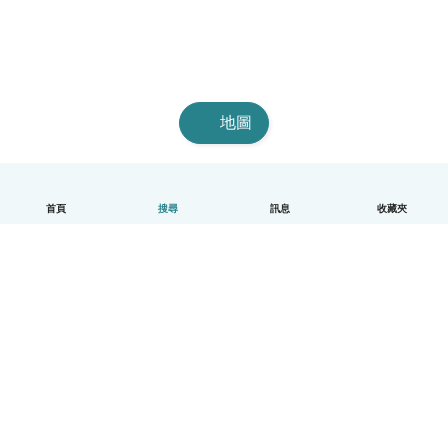
地圖
首頁
搜尋
訊息
收藏夾
中文（繁體）
平台運作說明
幫助
條款與隱私政策
價格
公司資訊
Babysits 企業專區
社群規範