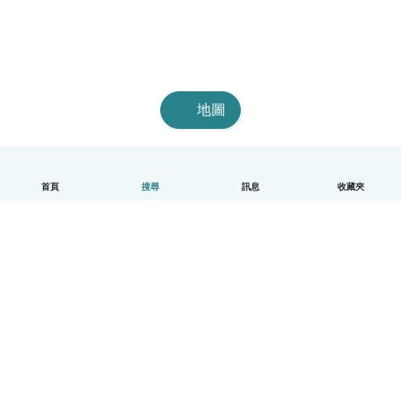
地圖
首頁
搜尋
訊息
收藏夾
中文（繁體）
平台運作說明
幫助
條款與隱私政策
價格
公司資訊
Babysits 企業專區
社群規範