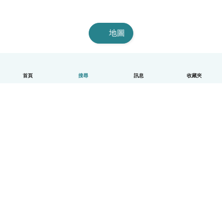
地圖
首頁
搜尋
訊息
收藏夾
中文（繁體）
平台運作說明
幫助
條款與隱私政策
價格
公司資訊
Babysits 企業專區
社群規範