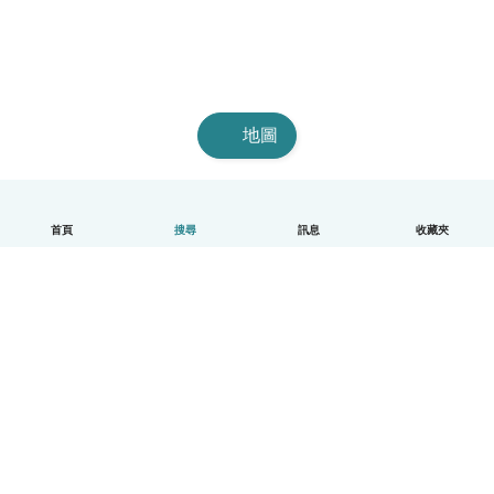
地圖
首頁
搜尋
訊息
收藏夾
中文（繁體）
平台運作說明
幫助
條款與隱私政策
價格
公司資訊
Babysits 企業專區
社群規範