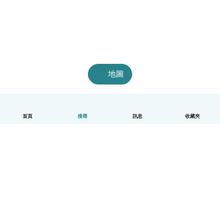
地圖
首頁
搜尋
訊息
收藏夾
中文（繁體）
平台運作說明
幫助
條款與隱私政策
價格
公司資訊
Babysits 企業專區
社群規範