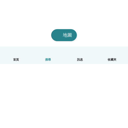
地圖
首頁
搜尋
訊息
收藏夾
中文（繁體）
平台運作說明
幫助
條款與隱私政策
價格
公司資訊
Babysits 企業專區
社群規範