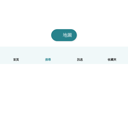
地圖
首頁
搜尋
訊息
收藏夾
中文（繁體）
平台運作說明
幫助
條款與隱私政策
價格
公司資訊
Babysits 企業專區
社群規範