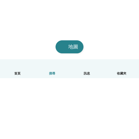
地圖
首頁
搜尋
訊息
收藏夾
中文（繁體）
平台運作說明
幫助
條款與隱私政策
價格
公司資訊
Babysits 企業專區
社群規範