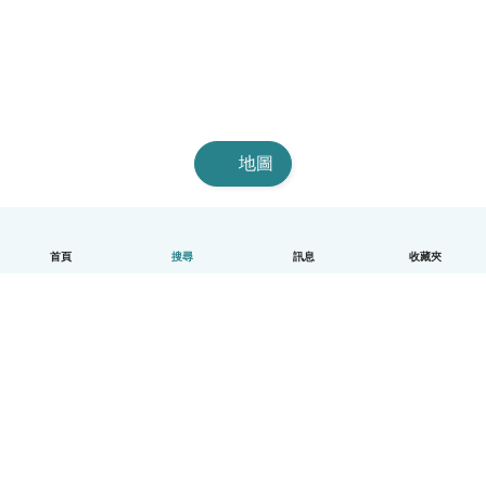
地圖
首頁
搜尋
訊息
收藏夾
中文（繁體）
平台運作說明
幫助
條款與隱私政策
價格
公司資訊
Babysits 企業專區
社群規範