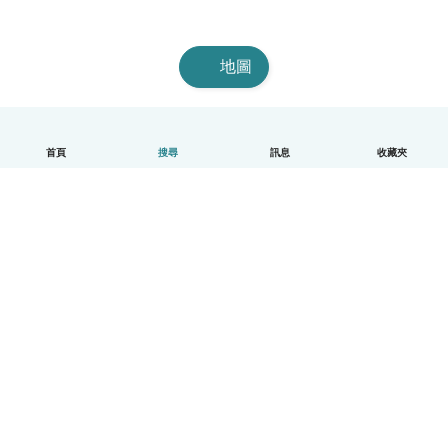
地圖
首頁
搜尋
訊息
收藏夾
中文（繁體）
平台運作說明
幫助
條款與隱私政策
價格
公司資訊
Babysits 企業專區
社群規範