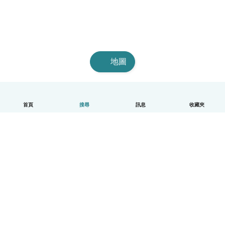
地圖
首頁
搜尋
訊息
收藏夾
中文（繁體）
平台運作說明
幫助
條款與隱私政策
價格
公司資訊
Babysits 企業專區
社群規範