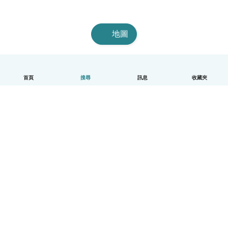
地圖
首頁
搜尋
訊息
收藏夾
中文（繁體）
平台運作說明
幫助
條款與隱私政策
價格
公司資訊
Babysits 企業專區
社群規範