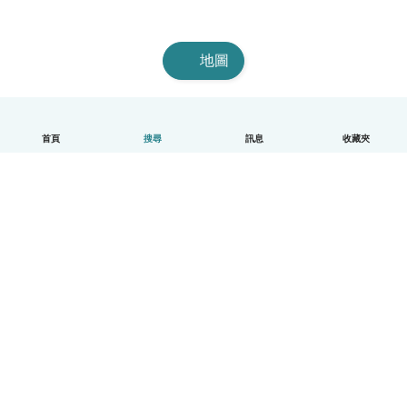
地圖
首頁
搜尋
訊息
收藏夾
中文（繁體）
平台運作說明
幫助
條款與隱私政策
價格
公司資訊
Babysits 企業專區
社群規範