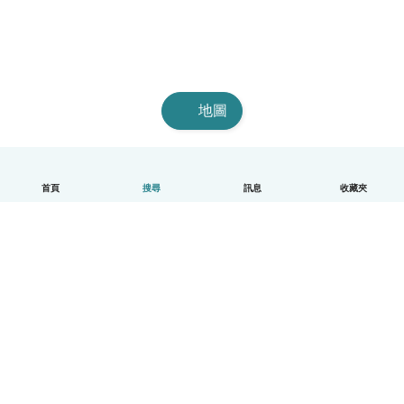
地圖
首頁
搜尋
訊息
收藏夾
中文（繁體）
平台運作說明
幫助
條款與隱私政策
價格
公司資訊
Babysits 企業專區
社群規範