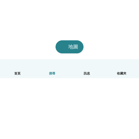
地圖
首頁
搜尋
訊息
收藏夾
中文（繁體）
平台運作說明
幫助
條款與隱私政策
價格
公司資訊
Babysits 企業專區
社群規範