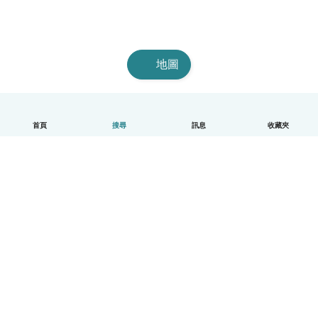
地圖
首頁
搜尋
訊息
收藏夾
中文（繁體）
平台運作說明
幫助
條款與隱私政策
價格
公司資訊
Babysits 企業專區
社群規範