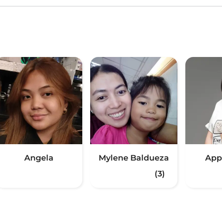
Angela
Mylene Baldueza
App
(3)