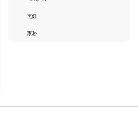
烹飪
家務