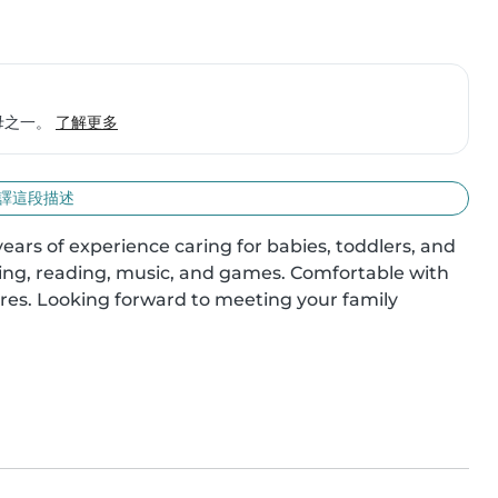
保母之一。
了解更多
譯這段描述
years of experience caring for babies, toddlers, and 
ing, reading, music, and games. Comfortable with 
ores. Looking forward to meeting your family