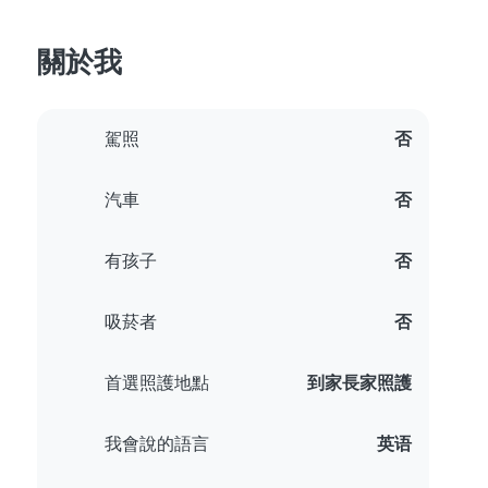
關於我
駕照
否
汽車
否
有孩子
否
吸菸者
否
首選照護地點
到家長家照護
我會說的語言
英语