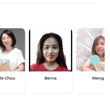
le Chou
Berna
Weng