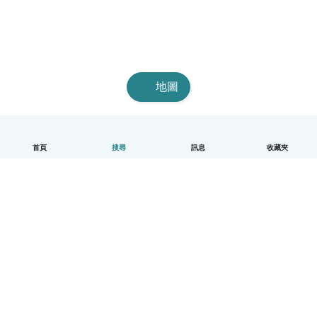
地圖
首頁
搜尋
訊息
收藏夾
中文（繁體）
平台運作說明
幫助
條款與隱私政策
價格
公司資訊
Babysits 企業專區
社群規範