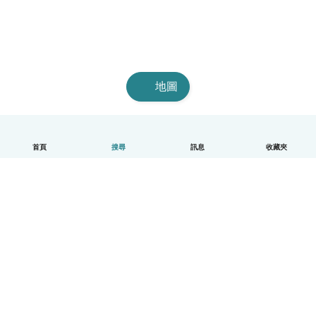
地圖
首頁
搜尋
訊息
收藏夾
中文（繁體）
平台運作說明
幫助
條款與隱私政策
價格
公司資訊
Babysits 企業專區
社群規範