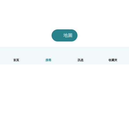
地圖
首頁
搜尋
訊息
收藏夾
中文（繁體）
平台運作說明
幫助
條款與隱私政策
價格
公司資訊
Babysits 企業專區
社群規範