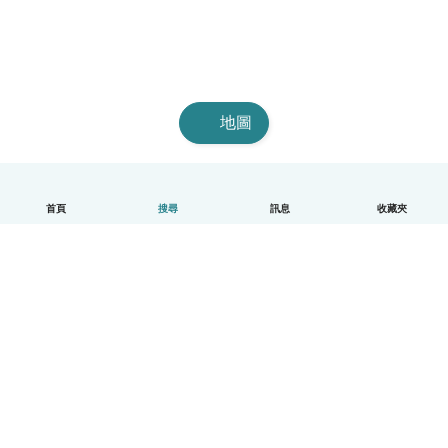
地圖
首頁
搜尋
訊息
收藏夾
中文（繁體）
平台運作說明
幫助
條款與隱私政策
價格
公司資訊
Babysits 企業專區
社群規範