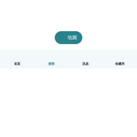
地圖
首頁
搜尋
訊息
收藏夾
中文（繁體）
平台運作說明
幫助
條款與隱私政策
價格
公司資訊
Babysits 企業專區
社群規範