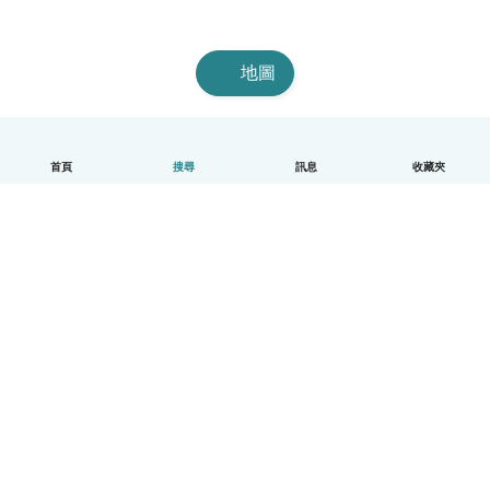
地圖
首頁
搜尋
訊息
收藏夾
中文（繁體）
平台運作說明
幫助
條款與隱私政策
價格
公司資訊
Babysits 企業專區
社群規範