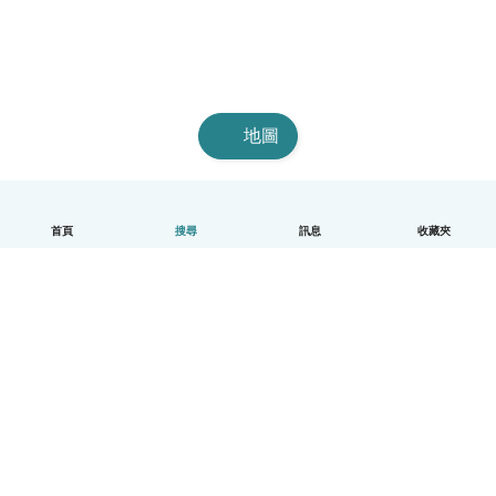
地圖
首頁
搜尋
訊息
收藏夾
中文（繁體）
平台運作說明
幫助
條款與隱私政策
價格
公司資訊
Babysits 企業專區
社群規範