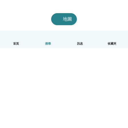
地圖
首頁
搜尋
訊息
收藏夾
中文（繁體）
平台運作說明
幫助
條款與隱私政策
價格
公司資訊
Babysits 企業專區
社群規範