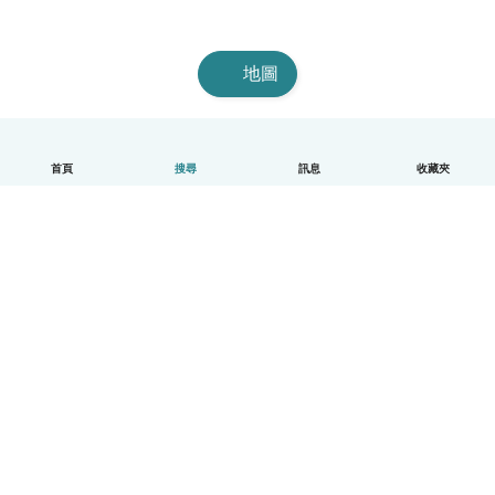
地圖
首頁
搜尋
訊息
收藏夾
中文（繁體）
平台運作說明
幫助
條款與隱私政策
價格
公司資訊
Babysits 企業專區
社群規範