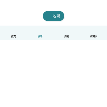
地圖
首頁
搜尋
訊息
收藏夾
中文（繁體）
平台運作說明
幫助
條款與隱私政策
價格
公司資訊
Babysits 企業專區
社群規範