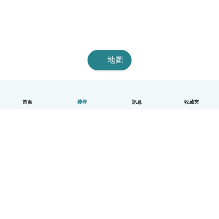
地圖
首頁
搜尋
訊息
收藏夾
中文（繁體）
平台運作說明
幫助
條款與隱私政策
價格
公司資訊
Babysits 企業專區
社群規範