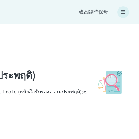
成為臨時保母
ประพฤติ)
หนังสือรับรองความประพฤติ)來