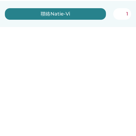
聯絡Natie-Vi
1
中文（繁體）
平台運作說明
幫助
條款與隱私政策
價格
公司資訊
Babysits 企業專區
社群規範