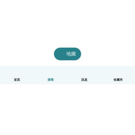
地圖
首頁
搜尋
訊息
收藏夾
中文（繁體）
平台運作說明
幫助
條款與隱私政策
價格
公司資訊