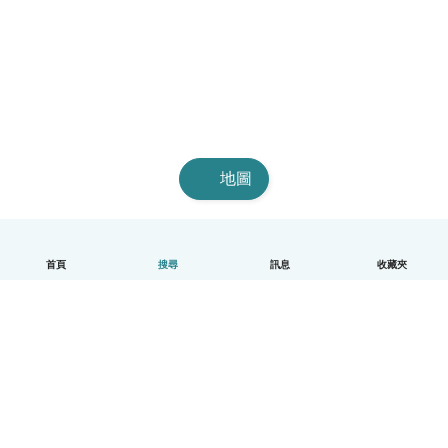
地圖
首頁
搜尋
訊息
收藏夾
中文（繁體）
平台運作說明
幫助
條款與隱私政策
價格
公司資訊