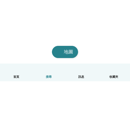
地圖
首頁
搜尋
訊息
收藏夾
中文（繁體）
平台運作說明
幫助
條款與隱私政策
價格
公司資訊