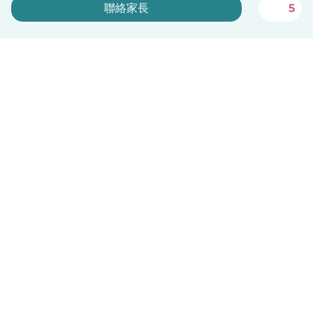
聯絡家長
5
立即註冊
Babysits 對臨時保母完全免費！
中文（繁體）
平台運作說明
幫助
條款與隱私政策
價格
公司資訊
Babysits 企業專區
社群規範