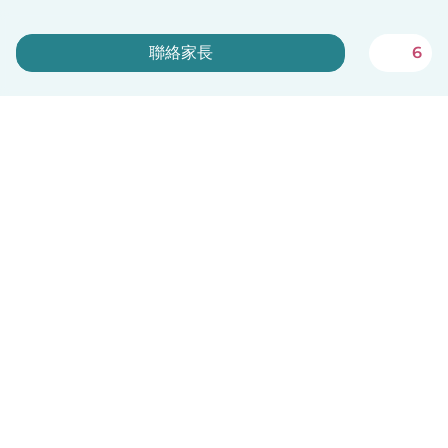
聯絡家長
6
立即註冊
Babysits 對臨時保母完全免費！
中文（繁體）
平台運作說明
幫助
條款與隱私政策
價格
公司資訊
Babysits 企業專區
社群規範