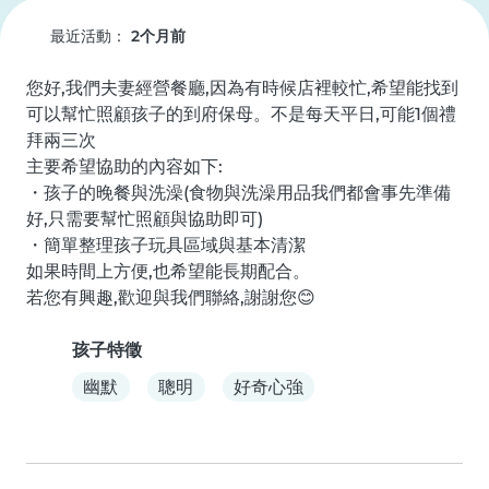
最近活動：
2个月前
您好,我們夫妻經營餐廳,因為有時候店裡較忙,希望能找到
可以幫忙照顧孩子的到府保母。不是每天平日,可能1個禮
拜兩三次

主要希望協助的內容如下:

・孩子的晚餐與洗澡(食物與洗澡用品我們都會事先準備
好,只需要幫忙照顧與協助即可)

・簡單整理孩子玩具區域與基本清潔

如果時間上方便,也希望能長期配合。

若您有興趣,歡迎與我們聯絡,謝謝您😊
孩子特徵
幽默
聰明
好奇心強