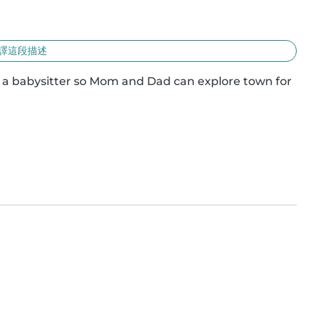
譯這段描述
e a babysitter so Mom and Dad can explore town for 