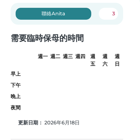
聯絡Anita
3
需要臨時保母的時間
週一
週二
週三
週四
週
週
週
五
六
日
早上
下午
晚上
夜間
更新日期：
2026年6月18日