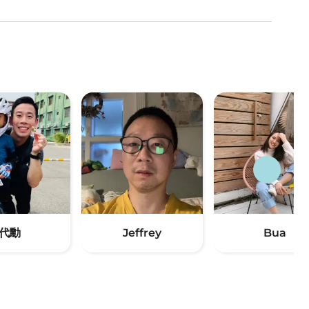
代勳
Jeffrey
Bua