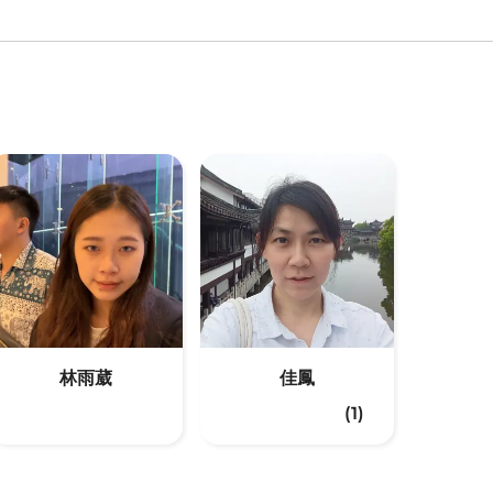
林雨葳
佳鳳
(1)