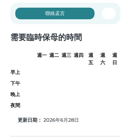
聯絡孟言
需要臨時保母的時間
週一
週二
週三
週四
週
週
週
五
六
日
早上
下午
晚上
夜間
更新日期：
2026年6月28日