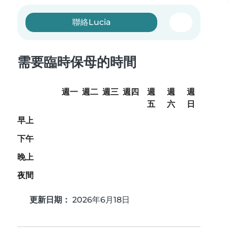
聯絡Lucia
需要臨時保母的時間
週一
週二
週三
週四
週
週
週
五
六
日
早上
下午
晚上
夜間
更新日期：
2026年6月18日