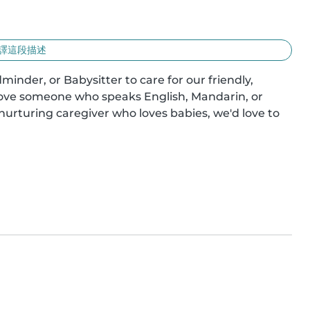
譯這段描述
nder, or Babysitter to care for our friendly, 
 love someone who speaks English, Mandarin, or 
 nurturing caregiver who loves babies, we'd love to 