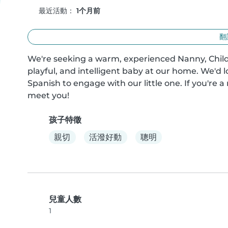
最近活動：
1个月前
翻
We're seeking a warm, experienced Nanny, Childmi
playful, and intelligent baby at our home. We'd
Spanish to engage with our little one. If you're a
meet you!
孩子特徵
親切
活潑好動
聰明
兒童人數
1