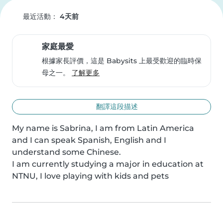
最近活動：
4天前
家庭最愛
根據家長評價，這是 Babysits 上最受歡迎的臨時保
母之一。
了解更多
翻譯這段描述
My name is Sabrina, I am from Latin America 
and I can speak Spanish, English and I 
understand some Chinese.

I am currently studying a major in education at 
NTNU, I love playing with kids and pets