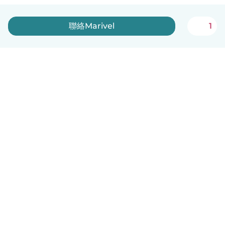
聯絡Marivel
1
中文（繁體）
平台運作說明
幫助
條款與隱私政策
價格
公司資訊
Babysits 企業專區
社群規範