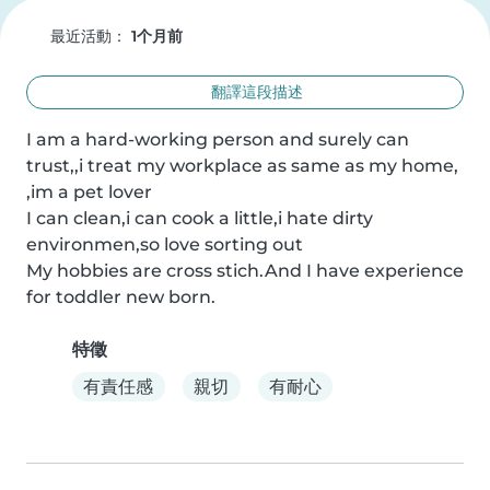
最近活動：
1个月前
翻譯這段描述
I am a hard-working person and surely can 
trust,,i treat my workplace as same as my home, 
,im a pet lover 

I can clean,i can cook a little,i hate dirty 
environmen,so love sorting out 

My hobbies are cross stich.And I have experience 
for toddler new born.
特徵
有責任感
親切
有耐心