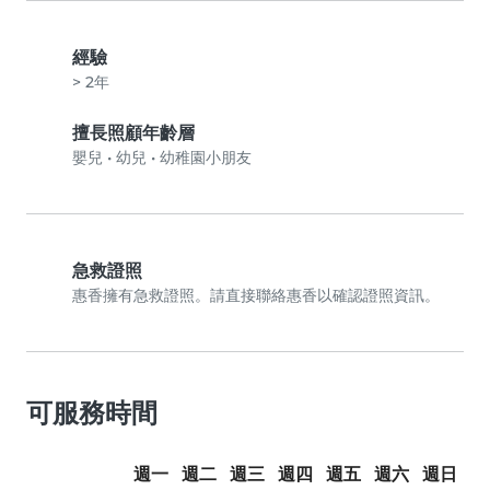
經驗
> 2年
擅長照顧年齡層
嬰兒
•
幼兒
•
幼稚園小朋友
急救證照
惠香擁有急救證照。請直接聯絡惠香以確認證照資訊。
可服務時間
週一
週二
週三
週四
週五
週六
週日